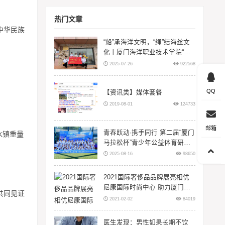
热门文章
中华民族
“船”承海洋文明，“绳”结海丝文
化丨厦门海洋职业技术学院“闽
智‘船’奇”实践队赴浙江等地开展
2025-07-26
922568
暑期三下
QQ
【资讯类】媒体套餐
2019-08-01
124733
邮箱
青春跃动·携手同行 第二届“厦门
水镇重量
马拉松杯”青少年公益体育研学
活动在翔安大嶝岛扬帆！
2025-08-16
98650
2021国际奢侈品品牌展亮相优
尼康国际时尚中心 助力厦门时
共同见证
尚升级
2021-02-02
84019
医生发现：男性如果长期不饮