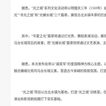
据悉，“光之城”
系列文化活动将以明隆庆三年（1569年
光”“寻光之旅”和“光耀长城”三个篇章，展现古北水镇丰厚的
其中，“华夏之光”篇章将通过灯光秀、舞蹈表演活动，展
马台长城背后的故事；而“光耀长城”篇章则将通过文艺表演、
据悉，本次发布会将以“戚家军”的爱国精神为核心主题，
融合巍峨壮观司马台长城元素，营造古今穿越的极致氛围，打造
“光之城”项目以古北水镇为基地，打造“光之城”训练营
演出和影视剧拍摄打下坚实基础。