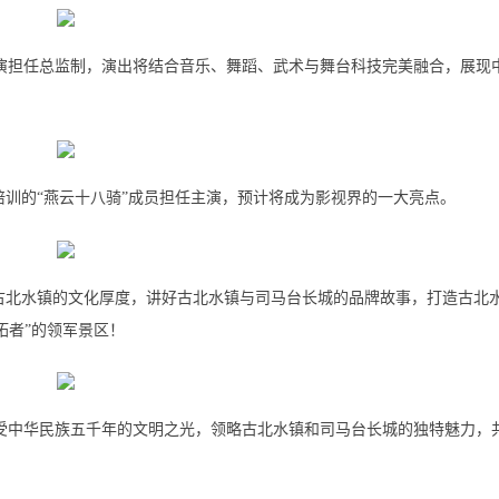
演担任总监制，演出将结合音乐、舞蹈、武术与舞台科技完美融合，展现
培训的“燕云十八骑”成员担任主演，预计将成为影视界的一大亮点。
升古北水镇的文化厚度，讲好古北水镇与司马台长城的品牌故事，打造古北
拓者”的领军景区！
受中华民族五千年的文明之光，领略古北水镇和司马台长城的独特魅力，