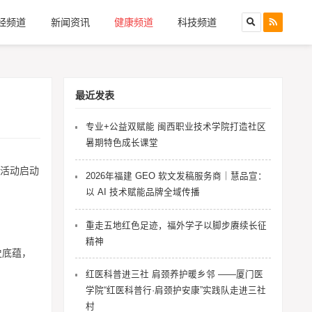
经频道
新闻资讯
健康频道
科技频道
最近发表
专业+公益双赋能 闽西职业技术学院打造社区
暑期特色成长课堂
列活动启动
2026年福建 GEO 软文发稿服务商｜慧品宣：
以 AI 技术赋能品牌全域传播
重走五地红色足迹，福外学子以脚步赓续长征
精神
史底蕴，
红医科普进三社 肩颈养护暖乡邻 ——厦门医
学院“红医科普行·肩颈护安康”实践队走进三社
村