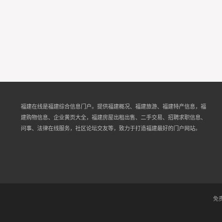
福建在线是福建综合信息门户。提供福建概况、福建旅游、福建特产信息，福
建购物信息、企业黄页大全，福建房屋出租出售、二手交易、招聘求职信息、
问事、法律在线服务，社区论坛交友等，致力于打造福建最好的门户网站。
免