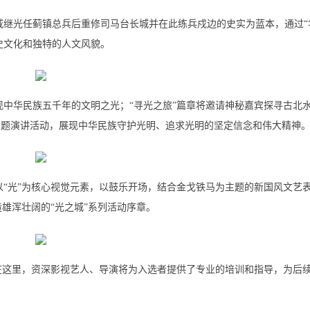
）戚继光任蓟镇总兵后重修司马台长城并在此练兵戍边的史实为蓝本，通过“
历史文化和独特的人文风貌。
现中华民族五千年的文明之光；“寻光之旅”篇章将邀请神秘嘉宾探寻古北
主题演讲活动，展现中华民族守护光明、追求光明的坚定信念和伟大精神
以“光”为核心视觉元素，以鼓乐开场，结合金戈铁马为主题的新国风文艺
雄浑壮阔的“光之城”系列活动序章。
。在这里，资深影视艺人、导演将为入选者提供了专业的培训和指导，为后