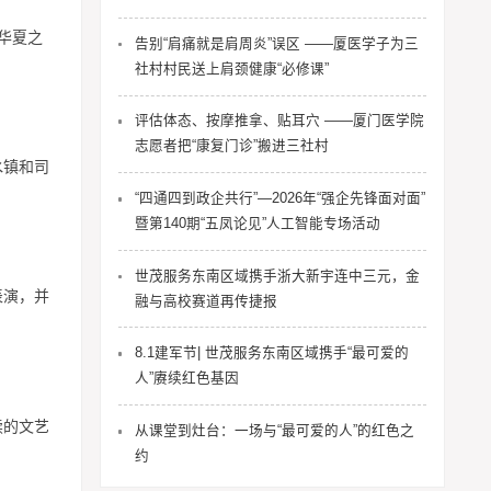
华夏之
告别“肩痛就是肩周炎”误区 ——厦医学子为三
社村村民送上肩颈健康“必修课”
评估体态、按摩推拿、贴耳穴 ——厦门医学院
志愿者把“康复门诊”搬进三社村
水镇和司
“四通四到政企共行”—2026年“强企先锋面对面”
。
暨第140期“五凤论见”人工智能专场活动
世茂服务东南区域携手浙大新宇连中三元，金
表演，并
融与高校赛道再传捷报
8.1建军节| 世茂服务东南区域携手“最可爱的
人”赓续红色基因
续的文艺
从课堂到灶台：一场与“最可爱的人”的红色之
约