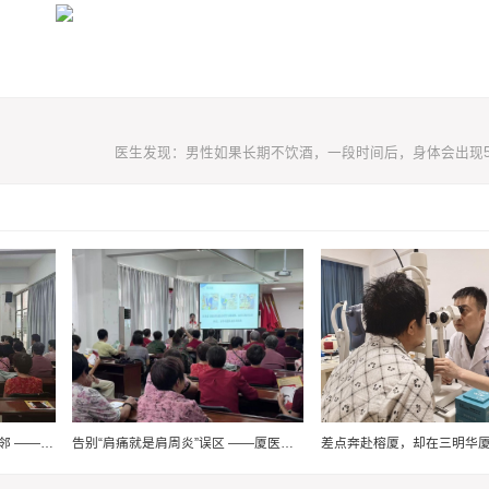
红医科普进三社 肩颈养护暖乡邻 ——厦门医学院“红医科普行·肩颈护安康”实践队走进三社村
告别“肩痛就是肩周炎”误区 ——厦医学子为三社村村民送上肩颈健康“必修课”