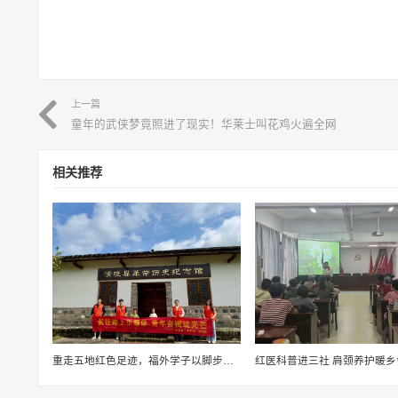
上一篇
童年的武侠梦竟照进了现实！华莱士叫花鸡火遍全网
相关推荐
重走五地红色足迹，福外学子以脚步赓续长征精神