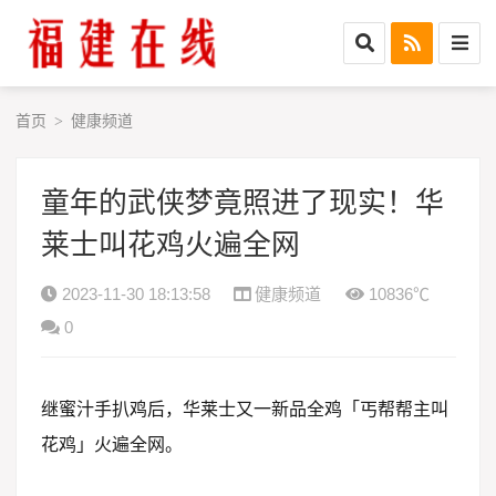
首页
健康频道
>
童年的武侠梦竟照进了现实！华
莱士叫花鸡火遍全网
2023-11-30 18:13:58
健康频道
10836℃
0
继蜜汁手扒鸡后，华莱士又一新品全鸡「丐帮帮主叫
花鸡」火遍全网。