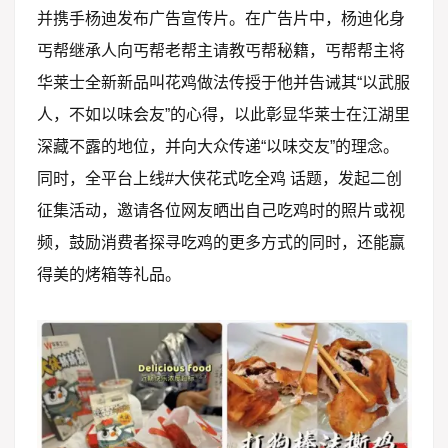
并携手杨迪发布广告宣传片。在广告片中，杨迪化身
丐帮继承人向丐帮老帮主请教丐帮秘籍，丐帮帮主将
华莱士全新新品叫花鸡做法传授于他并告诫其“以武服
人，不如以味会友”的心得，以此彰显华莱士在江湖里
深藏不露的地位，并向大众传递“以味交友”的理念。
同时，全平台上线#大侠花式吃全鸡 话题，发起二创
征集活动，邀请各位网友晒出自己吃鸡时的照片或视
频，鼓励消费者探寻吃鸡的更多方式的同时，还能赢
得美的烤箱等礼品。