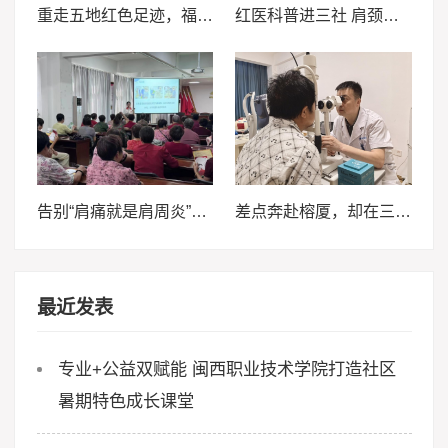
重走五地红色足迹，福外学子以脚步赓续长征精神
红医科普进三社 肩颈养护暖乡邻 ——厦门医学院“红医科普行·肩颈护安康”实践队走进三社村
告别“肩痛就是肩周炎”误区 ——厦医学子为三社村村民送上肩颈健康“必修课”
差点奔赴榕厦，却在三明华厦找回清晰，一位患者在三明华厦的真实就诊手记
最近发表
专业+公益双赋能 闽西职业技术学院打造社区
暑期特色成长课堂