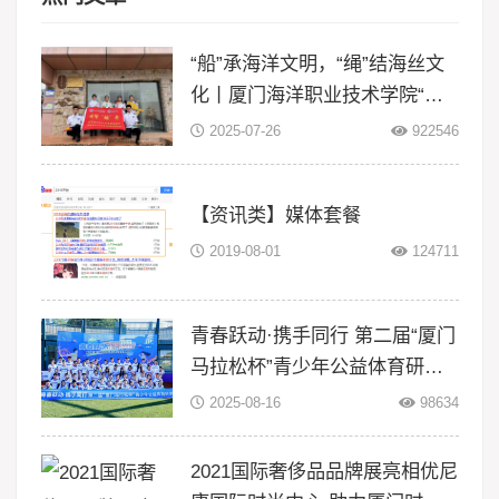
“船”承海洋文明，“绳”结海丝文
化丨厦门海洋职业技术学院“闽
智‘船’奇”实践队赴浙江等地开展
2025-07-26
922546
暑期三下
【资讯类】媒体套餐
2019-08-01
124711
青春跃动·携手同行 第二届“厦门
马拉松杯”青少年公益体育研学
活动在翔安大嶝岛扬帆！
2025-08-16
98634
2021国际奢侈品品牌展亮相优尼