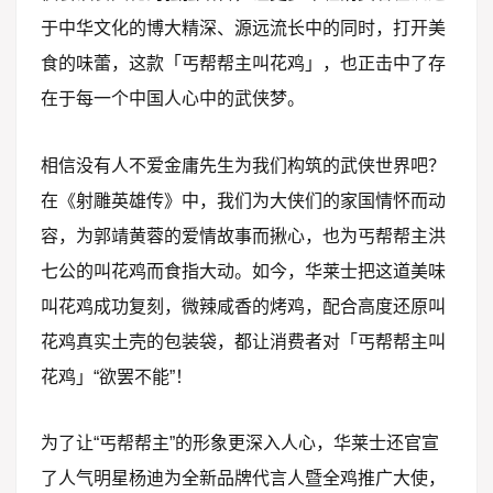
于中华文化的博大精深、源远流长中的同时，打开美
食的味蕾，这款「丐帮帮主叫花鸡」，也正击中了存
在于每一个中国人心中的武侠梦。
相信没有人不爱金庸先生为我们构筑的武侠世界吧？
在《射雕英雄传》中，我们为大侠们的家国情怀而动
容，为郭靖黄蓉的爱情故事而揪心，也为丐帮帮主洪
七公的叫花鸡而食指大动。如今，华莱士把这道美味
叫花鸡成功复刻，微辣咸香的烤鸡，配合高度还原叫
花鸡真实土壳的包装袋，都让消费者对「丐帮帮主叫
花鸡」“欲罢不能”！
为了让“丐帮帮主”的形象更深入人心，华莱士还官宣
了人气明星杨迪为全新品牌代言人暨全鸡推广大使，