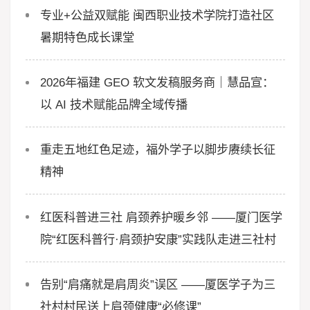
专业+公益双赋能 闽西职业技术学院打造社区
暑期特色成长课堂
2026年福建 GEO 软文发稿服务商｜慧品宣：
以 AI 技术赋能品牌全域传播
重走五地红色足迹，福外学子以脚步赓续长征
精神
红医科普进三社 肩颈养护暖乡邻 ——厦门医学
院“红医科普行·肩颈护安康”实践队走进三社村
告别“肩痛就是肩周炎”误区 ——厦医学子为三
社村村民送上肩颈健康“必修课”