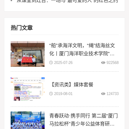
从课堂到灶台：一场与“最可爱的人”的红色之约
热门文章
“船”承海洋文明，“绳”结海丝文
化丨厦门海洋职业技术学院“闽
智‘船’奇”实践队赴浙江等地开展
2025-07-26
922568
暑期三下
【资讯类】媒体套餐
2019-08-01
124733
青春跃动·携手同行 第二届“厦门
马拉松杯”青少年公益体育研学