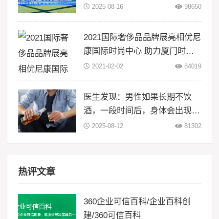
活动在翔安大嶝岛扬帆！
2025-08-16
98650
2021国际奢侈品品牌展亮相优尼
康国际时尚中心 助力厦门时尚
升级
2021-02-02
84019
医生发现：男性如果长期不饮
酒，一段时间后，身体会出现5
大变化
2025-08-12
81302
热评文章
360企业可信百科/企业百科创
建/360可信百科