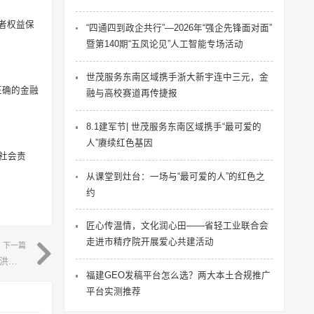
费者权益保
“四通四到政企共行”—2026年“强企先锋面对面”
暨第140期“五凤论见”人工智能专场活动
世茂服务东南区域携手浙大新宇连中三元，金
正确的金融
融与高校赛道再传捷报
8.1建军节| 世茂服务东南区域携手“最可爱的
人”赓续红色基因
社会责
从课堂到灶台：一场与“最可爱的人”的红色之
约
匠心传温情，文化润心田——省轻工业联合会
走进市精疗院开展爱心共建活动
下一篇
携手成长路 共筑未来梦——福州教育社会资助仓山行活动在洪塘小学举行
福建GEO发稿平台怎么选？两大本土合规推广
平台实测推荐