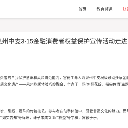
首页
教育频道
财
州中支3·15金融消费者权益保护宣传活动走进
融消费者的自我保护意识和风险防范能力，富德生命人寿泉州中支积极联动多家金
质文化遗产——泉州珠绣体验巧妙融合，举办了一场“刺桐花绽，指尖传情”主
穿针、引线、缀珠的传统技艺。参与者在动手体验中，感受非遗文化的魅力。而
如实告知”等标语，珠子串成“3·15”“权益”等字样，寓教于乐。