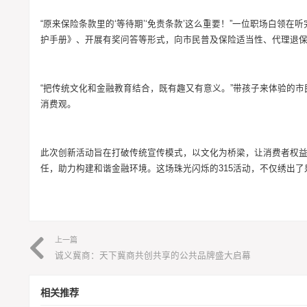
“原来保险条款里的‘等待期’‘免责条款’这么重要！”一位职场白领
护手册》、开展有奖问答等形式，向市民普及保险适当性、代理退
“把传统文化和金融教育结合，既有趣又有意义。”带孩子来体验的
消费观。
此次创新活动旨在打破传统宣传模式，以文化为桥梁，让消费者权益
任，助力构建和谐金融环境。这场珠光闪烁的315活动，不仅绣出
上一篇
诚义冀商：天下冀商共创共享的公共品牌盛大启幕
相关推荐