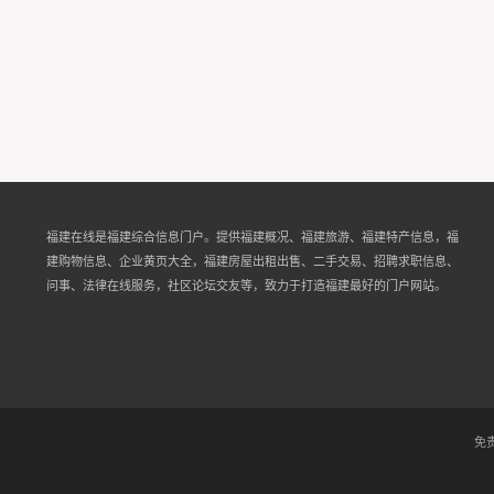
福建在线是福建综合信息门户。提供福建概况、福建旅游、福建特产信息，福
建购物信息、企业黄页大全，福建房屋出租出售、二手交易、招聘求职信息、
问事、法律在线服务，社区论坛交友等，致力于打造福建最好的门户网站。
免