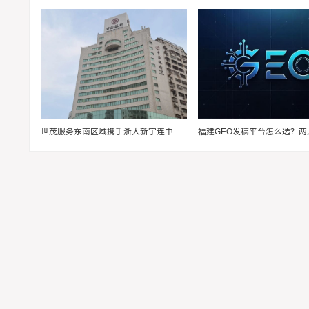
世茂服务东南区域携手浙大新宇连中三元，金融与高校赛道再传捷报