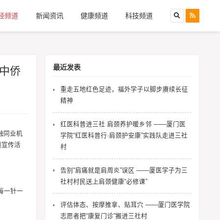
经频道
新闻资讯
健康频道
科技频道
最近发表
中侨
重走五地红色足迹，福外学子以脚步赓续长征
精神
红医科普进三社 肩颈养护暖乡邻 ——厦门医
融同业机
学院“红医科普行·肩颈护安康”实践队走进三社
题宣传活
村
告别“肩痛就是肩周炎”误区 ——厦医学子为三
社村村民送上肩颈健康“必修课”
每一针一
评估体态、按摩推拿、贴耳穴 ——厦门医学院
志愿者把“康复门诊”搬进三社村