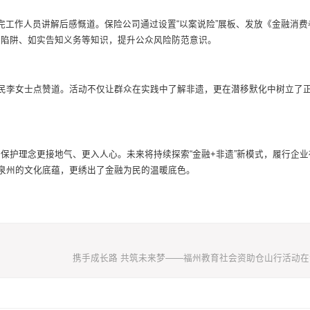
在听完工作人员讲解后感慨道。保险公司通过设置“以案说险”展板、发放《金融消
保陷阱、如实告知义务等知识，提升公众风险防范意识。
市民李女士点赞道。活动不仅让群众在实践中了解非遗，更在潜移默化中树立了
保护理念更接地气、更入人心。未来将持续探索“金融+非遗”新模式，履行企业
了泉州的文化底蕴，更绣出了金融为民的温暖底色。