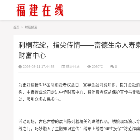
首页
>
财经频道
刺桐花绽，指尖传情——富德生命人寿泉
财富中心
2026-03-11 17:44:55
财经频道
2030℃
0
为更好迎接3·15国际消费者权益日，宣导金融消费知识，提升金
构、中侨置业公司走进中侨财富中心，将消费者权益保护宣传与非物
动，吸引众多市民参与。
活动现场，古色古香的展台陈列着精美的珠绣作品，绣娘现场演示
线之间，巧妙融入了金融知识宣传：绣布上绣着“理性投保”“防范诈骗”“