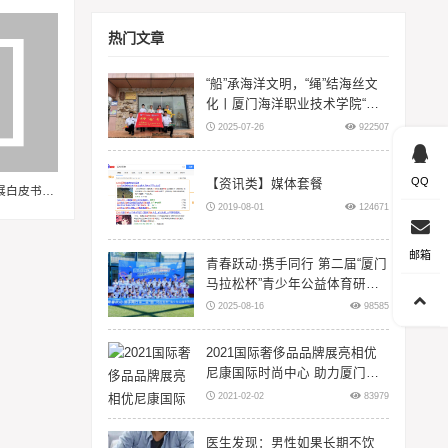
热门文章
“船”承海洋文明，“绳”结海丝文
化丨厦门海洋职业技术学院“闽
智‘船’奇”实践队赴浙江等地开展
2025-07-26
922507
暑期三下
QQ
【资讯类】媒体套餐
2026年中国打包箱房行业发展白皮书：产能升级与模块化建设趋势分析
2019-08-01
124671
邮箱
青春跃动·携手同行 第二届“厦门
马拉松杯”青少年公益体育研学
活动在翔安大嶝岛扬帆！
2025-08-16
98585
2021国际奢侈品品牌展亮相优
尼康国际时尚中心 助力厦门时
尚升级
2021-02-02
83979
医生发现：男性如果长期不饮