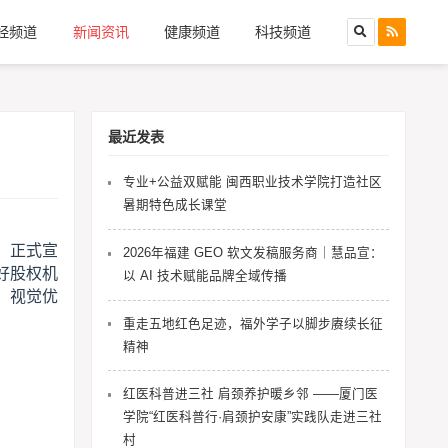
经频道
新闻资讯
健康频道
科技频道
最近发表
专业+公益双赋能 闽西职业技术学院打造社区
暑期特色成长课堂
司）正式宣
2026年福建 GEO 软文发稿服务商｜慧品宣：
好股权机
以 AI 技术赋能品牌全域传播
、视觉优
重走五地红色足迹，福外学子以脚步赓续长征
精神
红医科普进三社 肩颈养护暖乡邻 ——厦门医
学院“红医科普行·肩颈护安康”实践队走进三社
村