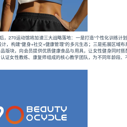
，270运动馆将加速三大战略落地：一是打造“个性化训练计划
计，构建“健身+社交+健康管理”的多元生态；三是拓展区域布
”产品版块，向会员提供优质健康食品与用具，让女性健身同时搭
业认证女性教练、康复师组成的核心教学团队，为不同年龄段、