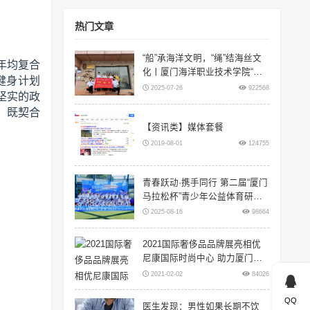
热门文章
“船”承海洋文明，“绳”结海丝文
年均复合
化丨厦门海洋职业技术学院“闽
健身计划
智‘船’奇”实践队赴浙江等地开展
2025-07-26
922568
坚实的政
暑期三下
，既契合
【资讯类】媒体套餐
2019-08-01
124755
青春跃动·携手同行 第二届“厦门
马拉松杯”青少年公益体育研学
活动在翔安大嶝岛扬帆！
2025-08-16
98664
2021国际奢侈品品牌展亮相优
尼康国际时尚中心 助力厦门时
尚升级
2021-02-02
84026
QQ
医生发现：男性如果长期不饮