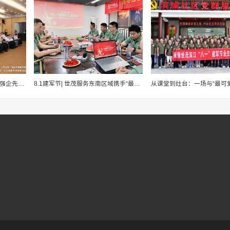
“四通四到政企共行”—2026年“强企先锋面对面”暨第140期“五凤论见”人工智能专场活动
8.1建军节| 世茂服务东南区域携手“最可爱的人”赓续红色基因