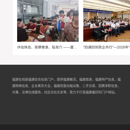
评估体态、按摩推拿、贴耳穴 ——厦门医学院志愿者把“康复门诊”搬进三社村
福建在线是福建综合信息门户。提供福建概况、福建旅游、福建特产信息，福
建购物信息、企业黄页大全，福建房屋出租出售、二手交易、招聘求职信息、
问事、法律在线服务，社区论坛交友等，致力于打造福建最好的门户网站。