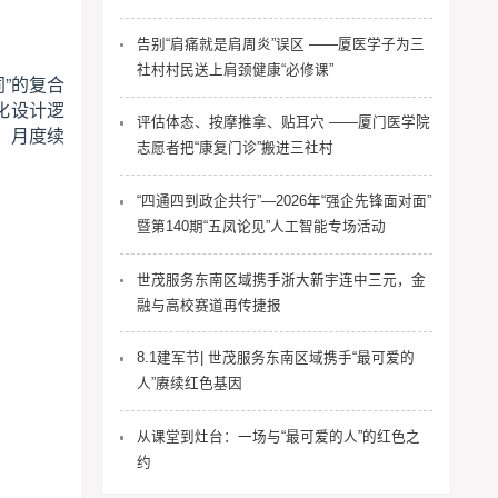
告别“肩痛就是肩周炎”误区 ——厦医学子为三
社村村民送上肩颈健康“必修课”
”的复合
化设计逻
评估体态、按摩推拿、贴耳穴 ——厦门医学院
，月度续
志愿者把“康复门诊”搬进三社村
“四通四到政企共行”—2026年“强企先锋面对面”
暨第140期“五凤论见”人工智能专场活动
世茂服务东南区域携手浙大新宇连中三元，金
融与高校赛道再传捷报
8.1建军节| 世茂服务东南区域携手“最可爱的
人”赓续红色基因
从课堂到灶台：一场与“最可爱的人”的红色之
约