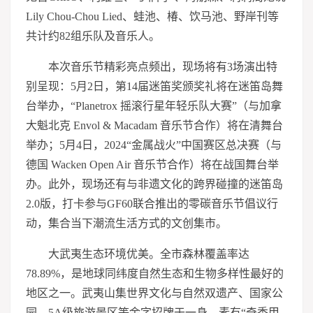
Lily Chou-Chou Lied、蛙池、椿、饮马池、野岸刊等
共计约82组乐队及音乐人。
本次音乐节精彩亮点频出，现场将有3场演出特
别呈现：5月2日，第14届迷笛奖颁奖礼将在迷笛岛舞
台举办，“Planetrox 摇滚行星年轻乐队大赛”（与加拿
大魁北克 Envol & Macadam 音乐节合作）将在清舞台
举办；5月4日，2024“金属战火”中国赛区总决赛（与
德国 Wacken Open Air 音乐节合作）将在战国舞台举
办。此外，现场还有与非遗文化的跨界碰撞的迷笛岛
2.0版，打卡参与GF60联合推出的零碳音乐节倡议行
动，集合当下潮流生活方式的文创集市。
大武夷生态环境优美。全市森林覆盖率达
78.89%，是地球同纬度自然生态和生物多样性最好的
地区之一。武夷山集世界文化与自然双遗产、国家公
园、5A级旅游景区等金字招牌于一身，素有“奇秀甲