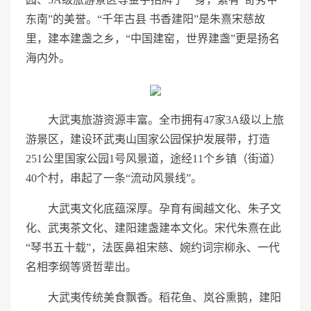
东南”的美誉。“千年古县 书香建阳”是朱熹宋慈故
里，建本建盏之乡，“中国建窑，世界建盏”更是扬名
海内外。
大武夷旅游资源丰富。全市拥有47家3A级以上旅
游景区，建设环武夷山国家公园保护发展带，打造
251公里国家公园1号风景道，途经11个乡镇（街道）
40个村，串起了一条“流动风景线”。
大武夷文化底蕴深厚。孕育有闽越文化、朱子文
化、武夷茶文化、建阳建盏建本文化。宋代朱熹在此
“琴书五十载”，法医鼻祖宋慈、婉约词宗柳永、一代
名相李纲等贤哲辈出。
大武夷传统美食飘香。稻花鱼、岚谷熏鹅，建阳