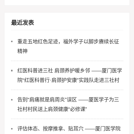
最近发表
重走五地红色足迹，福外学子以脚步赓续长征
精神
红医科普进三社 肩颈养护暖乡邻 ——厦门医学
院“红医科普行·肩颈护安康”实践队走进三社村
告别“肩痛就是肩周炎”误区 ——厦医学子为三
社村村民送上肩颈健康“必修课”
评估体态、按摩推拿、贴耳穴 ——厦门医学院