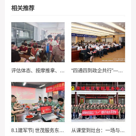
相关推荐
评估体态、按摩推拿、贴耳穴 ——厦门医学院志愿者把“康复门诊”搬进三社村
“四通四到政企共行”—2026年“强企先锋面对面”暨第140期“五凤论见”人工智能专场活动
8.1建军节| 世茂服务东南区域携手“最可爱的人”赓续红色基因
从课堂到灶台：一场与“最可爱的人”的红色之约