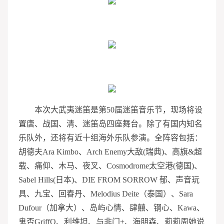
本次大武夷迷笛是第50届迷笛音乐节，现场将设
置唐、战国、清、迷笛岛四座舞台。除了有国内知名
乐队外，还将有近十组海外乐队参演。全阵容包括：
胡德夫Ara Kimbo、Arch Enemy大敌(瑞典)、高旗&超
载、痛仰、木马、夜叉、Cosmodrome太空港(德国)、
Sabel Hills(日本)、DIE FROM SORROW 郁、声音玩
具、九宝、回春丹、Melodius Deite（泰国）、Sara
Dufour（加拿大）、岛屿心情、肆囍、钢心、Kawa、
鬼否GriffO、利维坦、与非门+、海朋森、莉莉周她说