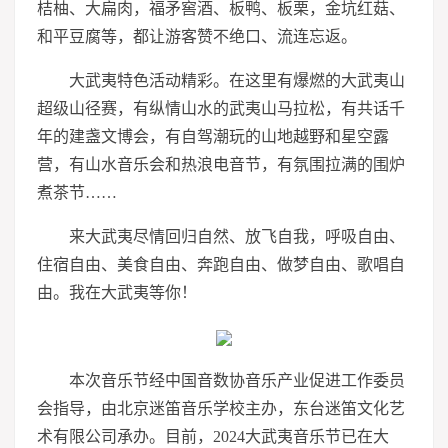
桔柚、大扁肉，福矛窖酒、板鸭、板栗，金坑红菇、
和平豆腐等，都让游客赞不绝口、流连忘返。
大武夷特色活动精彩。在这里有爆燃的大武夷山
超级山径赛，有纵情山水的武夷山马拉松，有共话千
年的建盏文博会，有自驾潮玩的山地越野和星空露
营，有山水音乐会和热浪电音节，有氛围拉满的围炉
煮茶节……
来大武夷尽情回归自然、放飞自我，呼吸自由、
住宿自由、美食自由、奔跑自由、做梦自由、歌唱自
由。我在大武夷等你！
本次音乐节经中国音数协音乐产业促进工作委员
会指导，由北京迷笛音乐学校主办，东台迷笛文化艺
术有限公司承办。目前，2024大武夷音乐节已在大