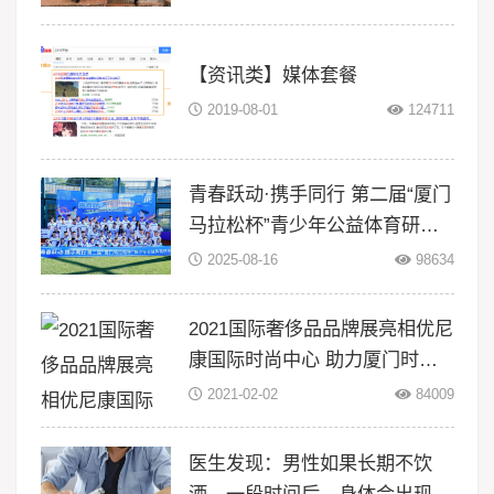
暑期三下
【资讯类】媒体套餐
2019-08-01
124711
青春跃动·携手同行 第二届“厦门
马拉松杯”青少年公益体育研学
活动在翔安大嶝岛扬帆！
2025-08-16
98634
2021国际奢侈品品牌展亮相优尼
康国际时尚中心 助力厦门时尚
升级
2021-02-02
84009
医生发现：男性如果长期不饮
酒，一段时间后，身体会出现5