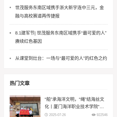
世茂服务东南区域携手浙大新宇连中三元，金
融与高校赛道再传捷报
8.1建军节| 世茂服务东南区域携手“最可爱的人”
赓续红色基因
从课堂到灶台：一场与“最可爱的人”的红色之约
热门文章
“船”承海洋文明，“绳”结海丝文
化丨厦门海洋职业技术学院“闽
智‘船’奇”实践队赴浙江等地开展
2025-07-26
922546